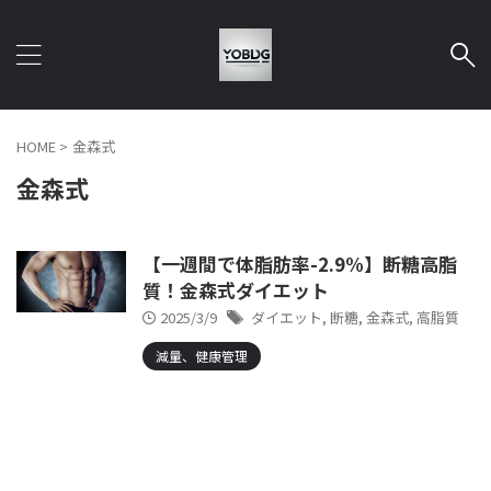
HOME
>
金森式
金森式
【一週間で体脂肪率-2.9%】断糖高脂
質！金森式ダイエット
2025/3/9
ダイエット
,
断糖
,
金森式
,
高脂質
減量、健康管理