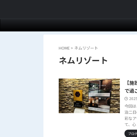
HOME
>
ネムリゾート
ネムリゾート
【施
で過
202
今回は
泊二日
彩なア
て、心 .
ブロ