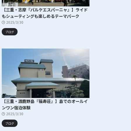
【三重・志摩『パルケエスパーニャ』】ライド
もシューティングも楽しめるテーマパーク
2025/3/30
ブログ
【三重・渡鹿野島『福寿荘』】島でのオールイ
ンワン宿泊体験
2025/3/30
ブログ