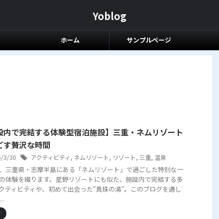
Yoblog
ホーム
サンプルページ
設内で完結する体験型宿泊施設】三重・ネムリゾート
ごす贅沢な時間
5/3/30
アクティビティ
,
ネムリゾート
,
リゾート
,
三重
,
温泉
、三重県・志摩半島にある「ネムリゾート」で過ごした特別な一
の体験を綴ります。星野リゾートにも似た、施設内で完結する多
クティビティや、初めて出会った“真珠の湯”。このブログを通し
..
グ